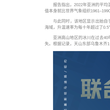
报告指出，2022年亚洲的平均温
值本身就比世界气象组织1961–19
与此同时，该地区显示出始自
海域，升温速率为每十年超过了0.
亚洲高山地区的冰川在过去40
失。根据记录，天山东部乌鲁木齐1号