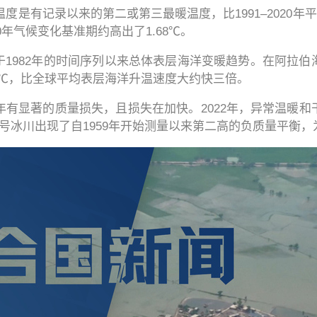
度是有记录以来的第二或第三最暖温度，比1991–2020年平均值
90年气候变化基准期约高出了1.68℃。
于1982年的时间序列以来总体表层海洋变暖趋势。在阿拉
5℃，比全球平均表层海洋升温速度大约快三倍。
年有显著的质量损失，且损失在加快。2022年，异常温暖
冰川出现了自1959年开始测量以来第二高的负质量平衡，为-